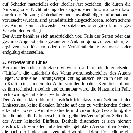
auf Schäden materieller oder ideeller Art beziehen, die durch die
Nutzung oder Nichtnutzung der dargebotenen Informationen bzw.
durch die Nutzung fehlerhafter und unvollständiger Informationen
verursacht wurden, sind grundsätzlich ausgeschlossen, sofern seitens
des Autors kein nachweislich vorsätzliches oder grob fahrlässiges
Verschulden vorliegt.
Der Autor behält es sich ausdrücklich vor, Teile der Seiten oder das
gesamte Angebot ohne gesonderte Ankündigung zu verändern, zu
ergänzen, zu löschen oder die Veröffentlichung zeitweise oder
endgültig einzustellen.
2. Verweise und Links
Bei direkten oder indirekten Verweisen auf fremde Internetseiten
("Links"), die außerhalb des Verantwortungsbereiches des Autors
liegen, würde eine Haftungsverpflichtung ausschließlich in dem Fall
in Kraft treten, in dem der Autor von den Inhalten Kenntnis hat und
es ihm technisch möglich und zumutbar wäre, die Nutzung im Falle
rechtswidriger Inhalte zu verhindern.
Der Autor erklärt hiermit ausdrücklich, dass zum Zeitpunkt der
Linksetzung keine illegalen Inhalte auf den zu verlinkenden Seiten
erkennbar waren. Auf die aktuelle und zukünftige Gestaltung, die
Inhalte oder die Urheberschaft der gelinkten/verknüpften Seiten hat
der Autor keinerlei Einfluss. Deshalb distanziert er sich hiermit
ausdrücklich von allen Inhalten aller gelinkten /verknüpften Seiten,
die nach der Linksetzung verändert wurden. Diese Feststellung gilt